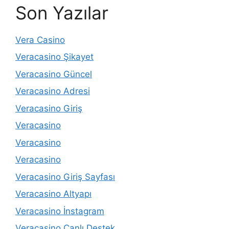
Son Yazılar
Vera Casino
Veracasino Şikayet
Veracasino Güncel
Veracasino Adresi
Veracasino Giriş
Veracasino
Veracasino
Veracasino
Veracasino Giriş Sayfası
Veracasino Altyapı
Veracasino İnstagram
Veracasino Canlı Destek