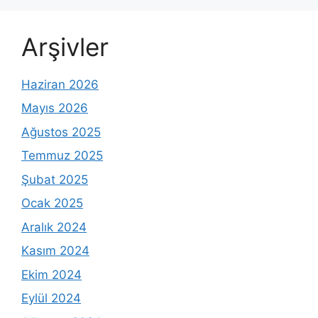
Arşivler
Haziran 2026
Mayıs 2026
Ağustos 2025
Temmuz 2025
Şubat 2025
Ocak 2025
Aralık 2024
Kasım 2024
Ekim 2024
Eylül 2024