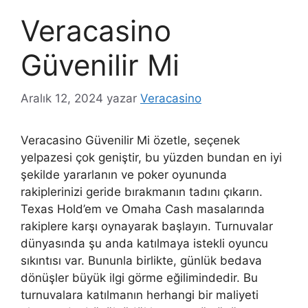
Veracasino
Güvenilir Mi
Aralık 12, 2024
yazar
Veracasino
Veracasino Güvenilir Mi özetle, seçenek
yelpazesi çok geniştir, bu yüzden bundan en iyi
şekilde yararlanın ve poker oyununda
rakiplerinizi geride bırakmanın tadını çıkarın.
Texas Hold’em ve Omaha Cash masalarında
rakiplere karşı oynayarak başlayın. Turnuvalar
dünyasında şu anda katılmaya istekli oyuncu
sıkıntısı var. Bununla birlikte, günlük bedava
dönüşler büyük ilgi görme eğilimindedir. Bu
turnuvalara katılmanın herhangi bir maliyeti