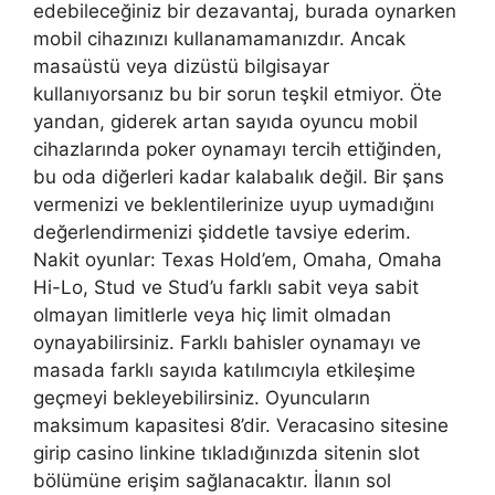
edebileceğiniz bir dezavantaj, burada oynarken
mobil cihazınızı kullanamamanızdır. Ancak
masaüstü veya dizüstü bilgisayar
kullanıyorsanız bu bir sorun teşkil etmiyor. Öte
yandan, giderek artan sayıda oyuncu mobil
cihazlarında poker oynamayı tercih ettiğinden,
bu oda diğerleri kadar kalabalık değil. Bir şans
vermenizi ve beklentilerinize uyup uymadığını
değerlendirmenizi şiddetle tavsiye ederim.
Nakit oyunlar: Texas Hold’em, Omaha, Omaha
Hi-Lo, Stud ve Stud’u farklı sabit veya sabit
olmayan limitlerle veya hiç limit olmadan
oynayabilirsiniz. Farklı bahisler oynamayı ve
masada farklı sayıda katılımcıyla etkileşime
geçmeyi bekleyebilirsiniz. Oyuncuların
maksimum kapasitesi 8’dir. Veracasino sitesine
girip casino linkine tıkladığınızda sitenin slot
bölümüne erişim sağlanacaktır. İlanın sol