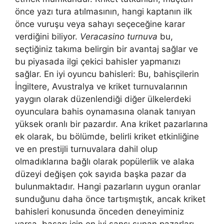
önce yazı tura atılmasının, hangi kaptanın ilk
önce vuruşu veya sahayı seçeceğine karar
verdiğini biliyor.
Veracasino turnuva
bu,
seçtiğiniz takıma belirgin bir avantaj sağlar ve
bu piyasada ilgi çekici bahisler yapmanızı
sağlar. En iyi oyuncu bahisleri: Bu, bahisçilerin
İngiltere, Avustralya ve kriket turnuvalarının
yaygın olarak düzenlendiği diğer ülkelerdeki
oyunculara bahis oynamasına olanak tanıyan
yüksek oranlı bir pazardır. Ana kriket pazarlarına
ek olarak, bu bölümde, belirli kriket etkinliğine
ve en prestijli turnuvalara dahil olup
olmadıklarına bağlı olarak popülerlik ve alaka
düzeyi değişen çok sayıda başka pazar da
bulunmaktadır. Hangi pazarların uygun oranlar
sunduğunu daha önce tartışmıştık, ancak kriket
bahisleri konusunda önceden deneyiminiz
varsa, başarı için en iyi şansı sunan pazarları