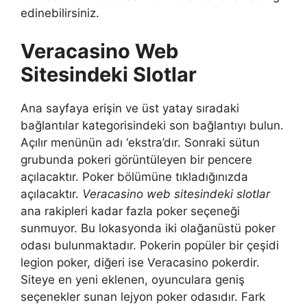
edinebilirsiniz.
Veracasino Web
Sitesindeki Slotlar
Ana sayfaya erişin ve üst yatay sıradaki
bağlantılar kategorisindeki son bağlantıyı bulun.
Açılır menünün adı ‘ekstra’dır. Sonraki sütun
grubunda pokeri görüntüleyen bir pencere
açılacaktır. Poker bölümüne tıkladığınızda
açılacaktır.
Veracasino web sitesindeki slotlar
ana rakipleri kadar fazla poker seçeneği
sunmuyor. Bu lokasyonda iki olağanüstü poker
odası bulunmaktadır. Pokerin popüler bir çeşidi
legion poker, diğeri ise Veracasino pokerdir.
Siteye en yeni eklenen, oyunculara geniş
seçenekler sunan lejyon poker odasıdır. Fark