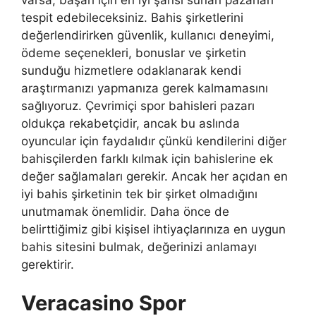
tespit edebileceksiniz. Bahis şirketlerini
değerlendirirken güvenlik, kullanıcı deneyimi,
ödeme seçenekleri, bonuslar ve şirketin
sunduğu hizmetlere odaklanarak kendi
araştırmanızı yapmanıza gerek kalmamasını
sağlıyoruz. Çevrimiçi spor bahisleri pazarı
oldukça rekabetçidir, ancak bu aslında
oyuncular için faydalıdır çünkü kendilerini diğer
bahisçilerden farklı kılmak için bahislerine ek
değer sağlamaları gerekir. Ancak her açıdan en
iyi bahis şirketinin tek bir şirket olmadığını
unutmamak önemlidir. Daha önce de
belirttiğimiz gibi kişisel ihtiyaçlarınıza en uygun
bahis sitesini bulmak, değerinizi anlamayı
gerektirir.
Veracasino Spor