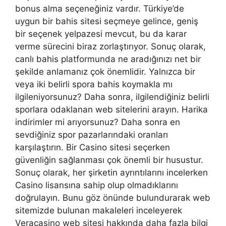
bonus alma seçeneğiniz vardır. Türkiye’de
uygun bir bahis sitesi seçmeye gelince, geniş
bir seçenek yelpazesi mevcut, bu da karar
verme sürecini biraz zorlaştırıyor. Sonuç olarak,
canlı bahis platformunda ne aradığınızı net bir
şekilde anlamanız çok önemlidir. Yalnızca bir
veya iki belirli spora bahis koymakla mı
ilgileniyorsunuz? Daha sonra, ilgilendiğiniz belirli
sporlara odaklanan web sitelerini arayın. Harika
indirimler mi arıyorsunuz? Daha sonra en
sevdiğiniz spor pazarlarındaki oranları
karşılaştırın. Bir Casino sitesi seçerken
güvenliğin sağlanması çok önemli bir husustur.
Sonuç olarak, her şirketin ayrıntılarını incelerken
Casino lisansına sahip olup olmadıklarını
doğrulayın. Bunu göz önünde bulundurarak web
sitemizde bulunan makaleleri inceleyerek
Veracasino web sitesi hakkında daha fazla bilgi