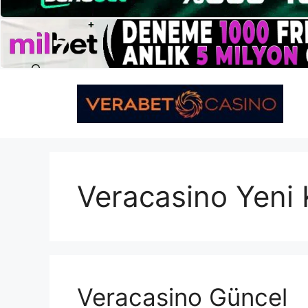
İçeriğe
atla
Veracasino Yeni 
Veracasino Güncel