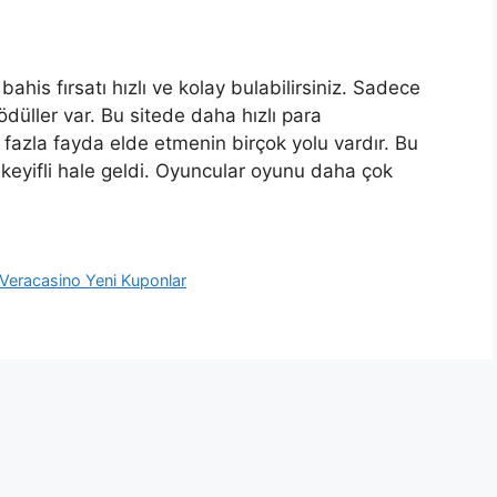
ahis fırsatı hızlı ve kolay bulabilirsiniz. Sadece
ödüller var. Bu sitede daha hızlı para
a fazla fayda elde etmenin birçok yolu vardır. Bu
 keyifli hale geldi. Oyuncular oyunu daha çok
Veracasino Yeni Kuponlar