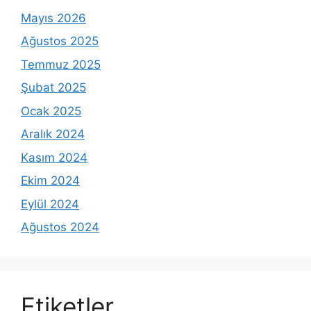
Mayıs 2026
Ağustos 2025
Temmuz 2025
Şubat 2025
Ocak 2025
Aralık 2024
Kasım 2024
Ekim 2024
Eylül 2024
Ağustos 2024
Etiketler