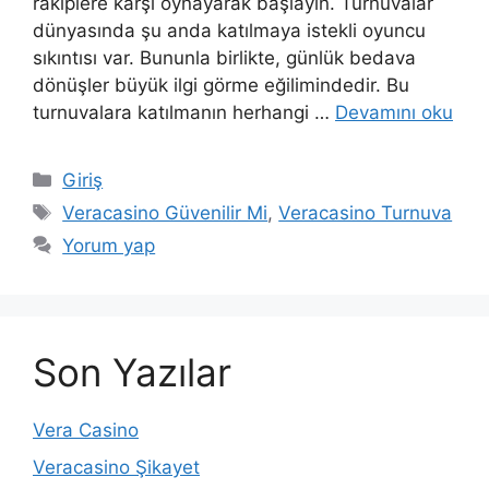
rakiplere karşı oynayarak başlayın. Turnuvalar
dünyasında şu anda katılmaya istekli oyuncu
sıkıntısı var. Bununla birlikte, günlük bedava
dönüşler büyük ilgi görme eğilimindedir. Bu
turnuvalara katılmanın herhangi …
Devamını oku
Kategoriler
Giriş
Etiketler
Veracasino Güvenilir Mi
,
Veracasino Turnuva
Yorum yap
Son Yazılar
Vera Casino
Veracasino Şikayet