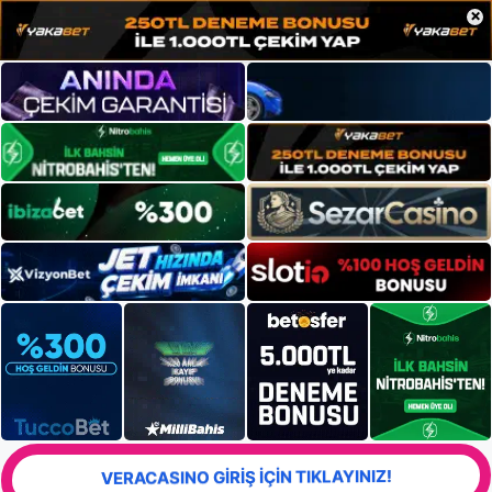
×
VERACASINO GİRİŞ İÇİN TIKLAYINIZ!