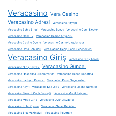
Veracasino
Vera Casino
Veracasino Adresi
Veracasino Altyapı
Veracasino Bahis Sitesi
Veracasino Bonus
Veracasino Canlı Destek
Veracasino Canlı Tv
Veracasino Casino Altyapısı
Veracasino Casino Oyunu
Veracasino Casino Uygulaması
Veracasino Dota Bahisleri
Vera Casino Geniş Bahis Seçenekleri
Veracasino Giriş
Veracasino Giriş Adresi
Veracasino Güncel
Veracasino Giriş Sayfası
Veracasino Hesabıma Erişemiyorum
Veracasino Hesap Kapatma
Veracasino Jackpot Kazancı
Veracasino Kanal Seçenekleri
Veracasino Kayıt
Veracasino Kaç Oldu
Veracasino Lisans Numarası
Veracasino Mevcut Canlı Desteği
Veracasino Mobil Bağlantı
Veracasino Mobil Giriş
Veracasino Oyun Altyapısı
Veracasino Rulet Oyunu
Veracasino Sanal Bahisleri
Veracasino Slot Makineleri
Veracasino Telegram