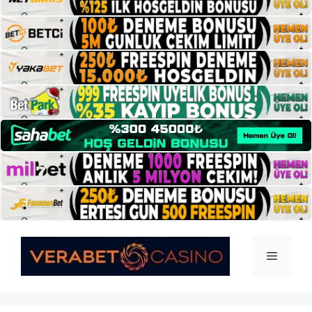
İçeriğe
atla
Menü