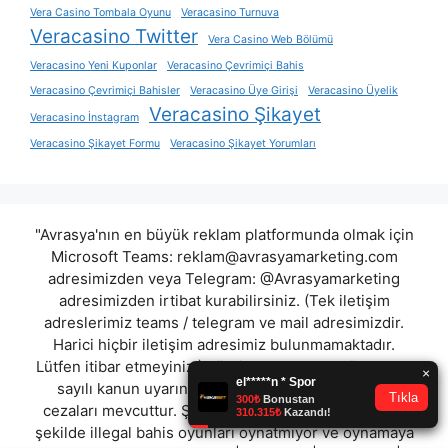
Vera Casino Tombala Oyunu
Veracasino Turnuva
Veracasino Twitter
Vera Casino Web Bölümü
Veracasino Yeni Kuponlar
Veracasino Çevrimiçi Bahis
Veracasino Çevrimiçi Bahisler
Veracasino Üye Girişi
Veracasino Üyelik
Veracasino Şikayet
Veracasino İnstagram
Veracasino Şikayet Formu
Veracasino Şikayet Yorumları
"Avrasya'nın en büyük reklam platformunda olmak için
Microsoft Teams:
reklam@avrasyamarketing.com
adresimizden veya Telegram: @Avrasyamarketing
adresimizden irtibat kurabilirsiniz. (Tek iletişim
adreslerimiz teams / telegram ve mail adresimizdir.
Harici hiçbir iletişim adresimiz bulunmamaktadır.
Lütfen itibar etmeyiniz.) Türkiye yasalarına göre 7258
sayılı kanun uyarınca yasa dışı bahis oynamanın
cezaları mevcuttur. Şu an bulunduğunuz site hiç bir
şekilde illegal bahis oyunları oynatmıyor ve oynamaya