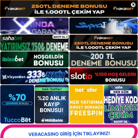
×
VERACASINO GİRİŞ İÇİN TIKLAYINIZ!