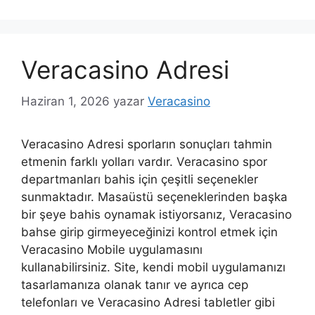
Veracasino Adresi
Haziran 1, 2026
yazar
Veracasino
Veracasino Adresi sporların sonuçları tahmin
etmenin farklı yolları vardır. Veracasino spor
departmanları bahis için çeşitli seçenekler
sunmaktadır. Masaüstü seçeneklerinden başka
bir şeye bahis oynamak istiyorsanız, Veracasino
bahse girip girmeyeceğinizi kontrol etmek için
Veracasino Mobile uygulamasını
kullanabilirsiniz. Site, kendi mobil uygulamanızı
tasarlamanıza olanak tanır ve ayrıca cep
telefonları ve Veracasino Adresi tabletler gibi