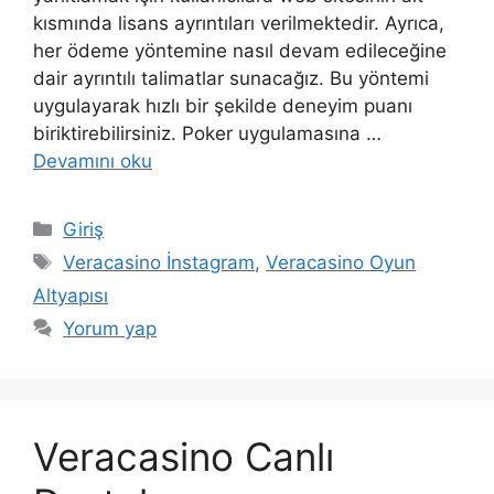
kısmında lisans ayrıntıları verilmektedir. Ayrıca,
her ödeme yöntemine nasıl devam edileceğine
dair ayrıntılı talimatlar sunacağız. Bu yöntemi
uygulayarak hızlı bir şekilde deneyim puanı
biriktirebilirsiniz. Poker uygulamasına …
Devamını oku
Kategoriler
Giriş
Etiketler
Veracasino İnstagram
,
Veracasino Oyun
Altyapısı
Yorum yap
Veracasino Canlı