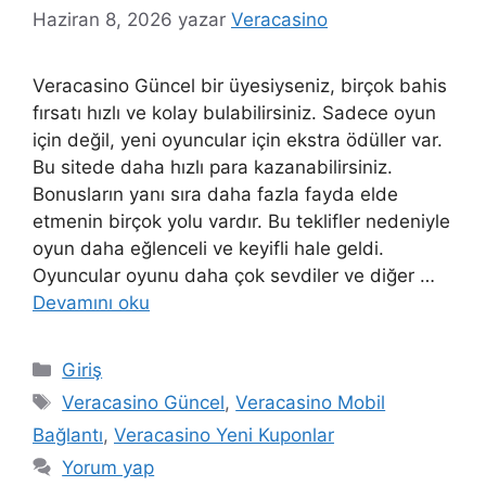
Haziran 8, 2026
yazar
Veracasino
Veracasino Güncel bir üyesiyseniz, birçok bahis
fırsatı hızlı ve kolay bulabilirsiniz. Sadece oyun
için değil, yeni oyuncular için ekstra ödüller var.
Bu sitede daha hızlı para kazanabilirsiniz.
Bonusların yanı sıra daha fazla fayda elde
etmenin birçok yolu vardır. Bu teklifler nedeniyle
oyun daha eğlenceli ve keyifli hale geldi.
Oyuncular oyunu daha çok sevdiler ve diğer …
Devamını oku
Kategoriler
Giriş
Etiketler
Veracasino Güncel
,
Veracasino Mobil
Bağlantı
,
Veracasino Yeni Kuponlar
Yorum yap