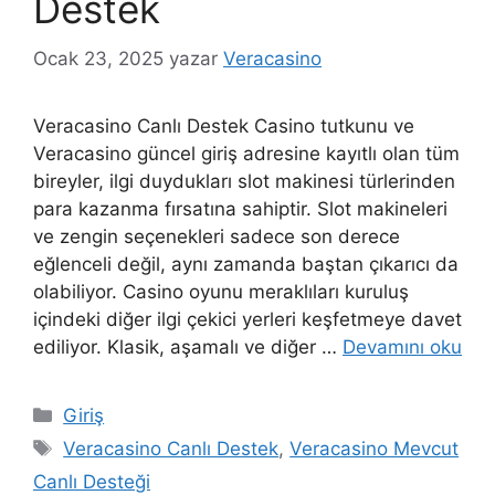
Destek
Ocak 23, 2025
yazar
Veracasino
Veracasino Canlı Destek Casino tutkunu ve
Veracasino güncel giriş adresine kayıtlı olan tüm
bireyler, ilgi duydukları slot makinesi türlerinden
para kazanma fırsatına sahiptir. Slot makineleri
ve zengin seçenekleri sadece son derece
eğlenceli değil, aynı zamanda baştan çıkarıcı da
olabiliyor. Casino oyunu meraklıları kuruluş
içindeki diğer ilgi çekici yerleri keşfetmeye davet
ediliyor. Klasik, aşamalı ve diğer …
Devamını oku
Kategoriler
Giriş
Etiketler
Veracasino Canlı Destek
,
Veracasino Mevcut
Canlı Desteği