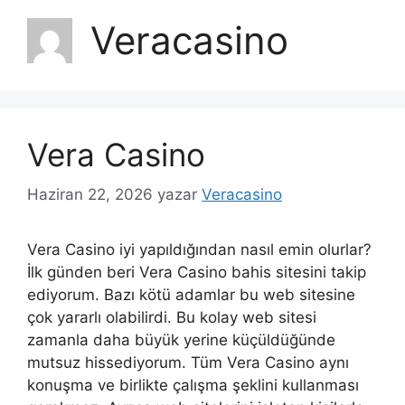
Veracasino
Vera Casino
Haziran 22, 2026
yazar
Veracasino
Vera Casino iyi yapıldığından nasıl emin olurlar?
İlk günden beri Vera Casino bahis sitesini takip
ediyorum. Bazı kötü adamlar bu web sitesine
çok yararlı olabilirdi. Bu kolay web sitesi
zamanla daha büyük yerine küçüldüğünde
mutsuz hissediyorum. Tüm Vera Casino aynı
konuşma ve birlikte çalışma şeklini kullanması