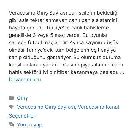
Veracasino Giriş Sayfası bahisçilerin beklediği
gibi asla tekrarlanmayan canlı bahis sistemini
hayata geçirdi. Türkiye’de canlı bahislerde
genellikle 3 veya 5 maç vardır. Bu oyunlar
sadece futbol maçlarıdır. Ayrıca sayının düşük
olması Türkiye’deki tüm bölgelerin eşit sayıya
sahip olduğunu gösteriyor. Bu olumsuz duruma
karşılık olarak yabancı Casino piyasalarının canlı
bahis sektörü iyi bir itibar kazanmaya başladı. …
Devamını oku
Kategoriler
Giriş
Etiketler
Veracasino Giriş Sayfası
,
Veracasino Kanal
Seçenekleri
Yorum yap