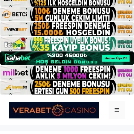
İçeriğe
atla
Menü