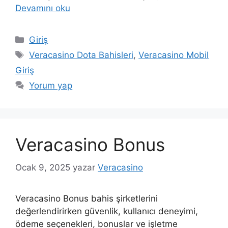
Devamını oku
Kategoriler
Giriş
Etiketler
Veracasino Dota Bahisleri
,
Veracasino Mobil
Giriş
Yorum yap
Veracasino Bonus
Ocak 9, 2025
yazar
Veracasino
Veracasino Bonus bahis şirketlerini
değerlendirirken güvenlik, kullanıcı deneyimi,
ödeme seçenekleri, bonuslar ve işletme