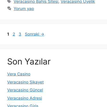
Etiketler
Veracasino Bahis Sitesi
,
Veracasino Üyelik
Yorum yap
Sayfa
Sayfa
Sayfa
1
2
3
Sonraki
→
Son Yazılar
Vera Casino
Veracasino Şikayet
Veracasino Güncel
Veracasino Adresi
Veracasino Giriş